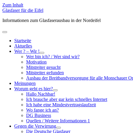
Zum Inhalt
Glasfaser für die Eifel
Informationen zum Glasfaserausbau in der Nordeifel
Hauptmenü
öffnen
Startseite
Aktuelles
Wer ? – Wir !
Untermenü
Wer bin ich? / Wer sind wir?
öffnen
Motivation
Mitstreiter gesucht
Mitstreiter gefunden
Ausbau der Breitbandversorgung für alle Monschauer Ort
Meinungen
Worum geht es hier?
Untermenü
Hallo Nachbar!
öffnen
Ich brauche aber gar kein schnelles Internet
Ich habe eine Mindestvertragslaufzeit
Wo fange ich an?
DG Business
Quellen / Weitere Informationen 1
Gegen die Verwirrung
Untermenü
Die Deutsche Glasfaser