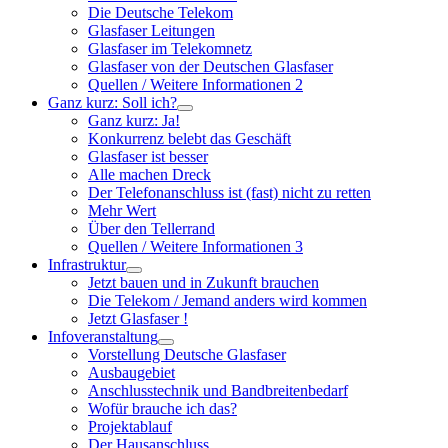
öffnen
Die Deutsche Telekom
Glasfaser Leitungen
Glasfaser im Telekomnetz
Glasfaser von der Deutschen Glasfaser
Quellen / Weitere Informationen 2
Ganz kurz: Soll ich?
Untermenü
Ganz kurz: Ja!
öffnen
Konkurrenz belebt das Geschäft
Glasfaser ist besser
Alle machen Dreck
Der Telefonanschluss ist (fast) nicht zu retten
Mehr Wert
Über den Tellerrand
Quellen / Weitere Informationen 3
Infrastruktur
Untermenü
Jetzt bauen und in Zukunft brauchen
öffnen
Die Telekom / Jemand anders wird kommen
Jetzt Glasfaser !
Infoveranstaltung
Untermenü
Vorstellung Deutsche Glasfaser
öffnen
Ausbaugebiet
Anschlusstechnik und Bandbreitenbedarf
Wofür brauche ich das?
Projektablauf
Der Hausanschluss