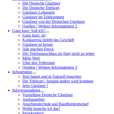
Untermenü
Die Deutsche Glasfaser
öffnen
Die Deutsche Telekom
Glasfaser Leitungen
Glasfaser im Telekomnetz
Glasfaser von der Deutschen Glasfaser
Quellen / Weitere Informationen 2
Ganz kurz: Soll ich?
Untermenü
Ganz kurz: Ja!
öffnen
Konkurrenz belebt das Geschäft
Glasfaser ist besser
Alle machen Dreck
Der Telefonanschluss ist (fast) nicht zu retten
Mehr Wert
Über den Tellerrand
Quellen / Weitere Informationen 3
Infrastruktur
Untermenü
Jetzt bauen und in Zukunft brauchen
öffnen
Die Telekom / Jemand anders wird kommen
Jetzt Glasfaser !
Infoveranstaltung
Untermenü
Vorstellung Deutsche Glasfaser
öffnen
Ausbaugebiet
Anschlusstechnik und Bandbreitenbedarf
Wofür brauche ich das?
Projektablauf