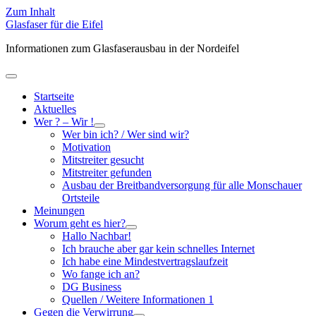
Zum Inhalt
Glasfaser für die Eifel
Informationen zum Glasfaserausbau in der Nordeifel
Hauptmenü
öffnen
Startseite
Aktuelles
Wer ? – Wir !
Untermenü
Wer bin ich? / Wer sind wir?
öffnen
Motivation
Mitstreiter gesucht
Mitstreiter gefunden
Ausbau der Breitbandversorgung für alle Monschauer
Ortsteile
Meinungen
Worum geht es hier?
Untermenü
Hallo Nachbar!
öffnen
Ich brauche aber gar kein schnelles Internet
Ich habe eine Mindestvertragslaufzeit
Wo fange ich an?
DG Business
Quellen / Weitere Informationen 1
Gegen die Verwirrung