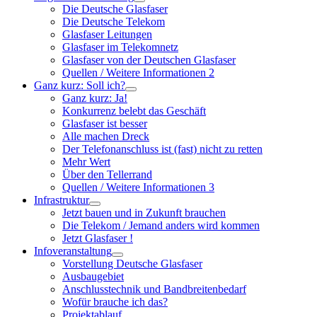
Untermenü
Die Deutsche Glasfaser
öffnen
Die Deutsche Telekom
Glasfaser Leitungen
Glasfaser im Telekomnetz
Glasfaser von der Deutschen Glasfaser
Quellen / Weitere Informationen 2
Ganz kurz: Soll ich?
Untermenü
Ganz kurz: Ja!
öffnen
Konkurrenz belebt das Geschäft
Glasfaser ist besser
Alle machen Dreck
Der Telefonanschluss ist (fast) nicht zu retten
Mehr Wert
Über den Tellerrand
Quellen / Weitere Informationen 3
Infrastruktur
Untermenü
Jetzt bauen und in Zukunft brauchen
öffnen
Die Telekom / Jemand anders wird kommen
Jetzt Glasfaser !
Infoveranstaltung
Untermenü
Vorstellung Deutsche Glasfaser
öffnen
Ausbaugebiet
Anschlusstechnik und Bandbreitenbedarf
Wofür brauche ich das?
Projektablauf