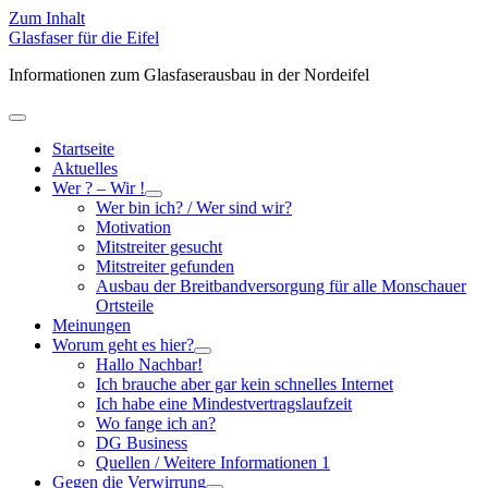
Zum Inhalt
Glasfaser für die Eifel
Informationen zum Glasfaserausbau in der Nordeifel
Hauptmenü
öffnen
Startseite
Aktuelles
Wer ? – Wir !
Untermenü
Wer bin ich? / Wer sind wir?
öffnen
Motivation
Mitstreiter gesucht
Mitstreiter gefunden
Ausbau der Breitbandversorgung für alle Monschauer
Ortsteile
Meinungen
Worum geht es hier?
Untermenü
Hallo Nachbar!
öffnen
Ich brauche aber gar kein schnelles Internet
Ich habe eine Mindestvertragslaufzeit
Wo fange ich an?
DG Business
Quellen / Weitere Informationen 1
Gegen die Verwirrung